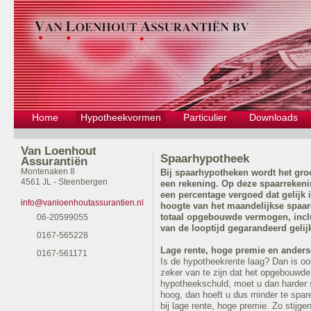
Home
Hypotheekvormen
Particulier
Downloads
Van Loenhout
Spaarhypotheek
Assurantiën
Montenaken 8
Bij spaarhypotheken wordt het gro
4561 JL - Steenbergen
een rekening. Op deze spaarrekeni
een percentage vergoed dat gelijk 
info@vanloenhoutassurantien.nl
hoogte van het maandelijkse spaar
totaal opgebouwde vermogen, inclu
06-20599055
van de looptijd gegarandeerd geli
0167-565228
Lage rente, hoge premie en ander
0167-561171
Is de hypotheekrente laag? Dan is oo
zeker van te zijn dat het opgebouwde
hypotheekschuld, moet u dan harder s
hoog, dan hoeft u dus minder te spare
bij lage rente, hoge premie. Zo stijg