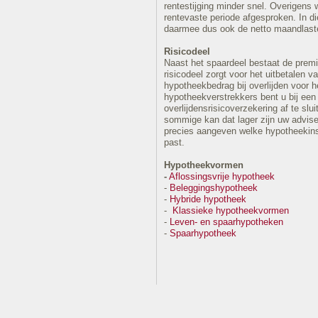
rentestijging minder snel. Overigens 
rentevaste periode afgesproken. In di
daarmee dus ook de netto maandlasten
Risicodeel
Naast het spaardeel bestaat de premie
risicodeel zorgt voor het uitbetalen v
hypotheekbedrag bij overlijden voor h
hypotheekverstrekkers bent u bij een
overlijdensrisicoverzekering af te slu
sommige kan dat lager zijn uw advis
precies aangeven welke hypotheekinste
past.
Hypotheekvormen
-
Aflossingsvrije hypotheek
-
Beleggingshypotheek
-
Hybride hypotheek
-
Klassieke hypotheekvormen
-
Leven- en spaarhypotheken
-
Spaarhypotheek